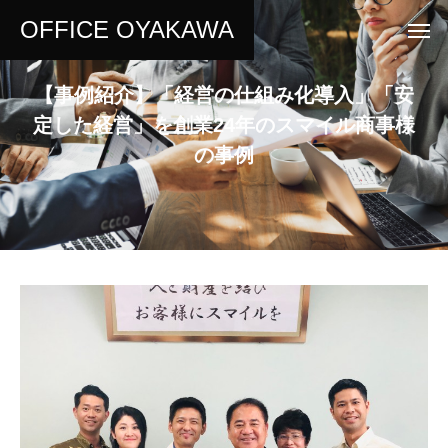
OFFICE OYAKAWA
【事例紹介】「経営の仕組み化導入」「安
定した経営」を創業24年のスマイル商事様
の事例